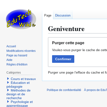
Page
Discussion
Geniventure
Aller
Aller
Purger cette page
à
à
Accueil
Voulez-vous purger le cache de cett
la
la
Modifications récentes
navigation
recherche
Page au hasard
Confirmer
Aide
Règles d'édition
Purger une page l’efface du cache et fo
Catégories
Cours et travaux
Education et
pédagogie
Méthodes de
Politique de confidentialité
À propos de EduT
design et de
recherche
Psychologie et
apprentissage