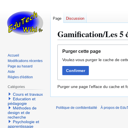
Page
Discussion
Gamification/Les 5 é
Aller
Aller
Purger cette page
à
à
Accueil
Voulez-vous purger le cache de cett
la
la
Modifications récentes
navigation
recherche
Page au hasard
Confirmer
Aide
Règles d'édition
Purger une page l’efface du cache et fo
Catégories
Cours et travaux
Education et
pédagogie
Méthodes de
Politique de confidentialité
À propos de EduT
design et de
recherche
Psychologie et
apprentissage