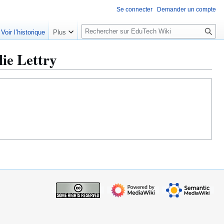
Se connecter
Demander un compte
R
Voir l’historique
Plus
e
c
lie Lettry
h
e
r
c
h
e
r