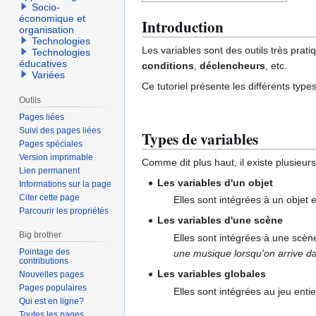
Socio-
économique et
Introduction
organisation
Technologies
Les variables sont des outils très prat
Technologies
éducatives
conditions
,
déclencheurs
, etc.
Variées
Ce tutoriel présente les différents type
Outils
Pages liées
Suivi des pages liées
Types de variables
Pages spéciales
Version imprimable
Comme dit plus haut, il existe plusieu
Lien permanent
Les variables d'un objet
Informations sur la page
Citer cette page
Elles sont intégrées à un objet e
Parcourir les propriétés
Les variables d'une scène
Big brother
Elles sont intégrées à une scèn
Pointage des
une musique lorsqu'on arrive d
contributions
Les variables globales
Nouvelles pages
Pages populaires
Elles sont intégrées au jeu enti
Qui est en ligne?
Toutes les pages