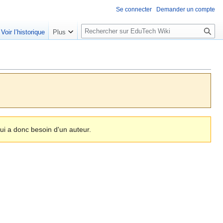
Se connecter
Demander un compte
R
Voir l’historique
Plus
e
c
h
e
r
c
h
e
i a donc besoin d'un auteur.
r