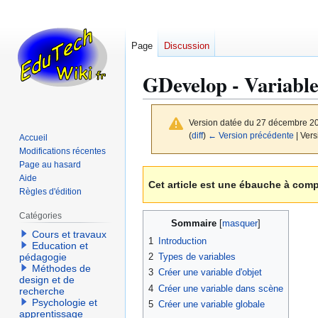
Page
Discussion
GDevelop - Variable
Version datée du 27 décembre 2
(
diff
)
← Version précédente
| Vers
Accueil
Modifications récentes
Page au hasard
Aller
Aller
Aide
Cet article est une ébauche à comp
à
à
Règles d'édition
la
la
Catégories
navigation
recherche
Sommaire
Cours et travaux
1
Introduction
Education et
2
Types de variables
pédagogie
Méthodes de
3
Créer une variable d'objet
design et de
4
Créer une variable dans scène
recherche
Psychologie et
5
Créer une variable globale
apprentissage