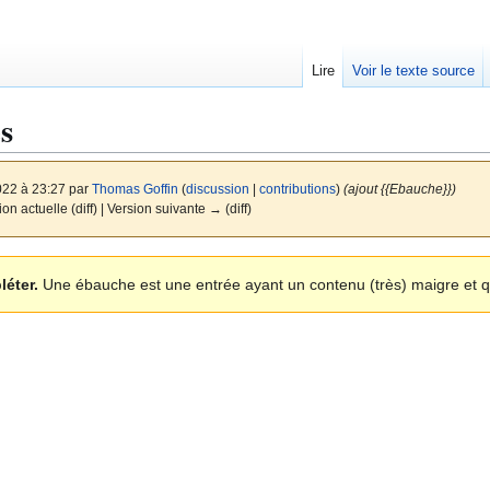
Lire
Voir le texte source
s
022 à 23:27 par
Thomas Goffin
(
discussion
|
contributions
)
(ajout {{Ebauche}})
ion actuelle (diff) | Version suivante → (diff)
léter.
Une ébauche est une entrée ayant un contenu (très) maigre et qu