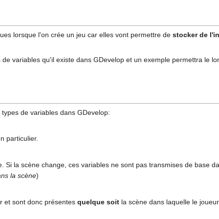
iques lorsque l'on crée un jeu car elles vont permettre de
stocker de l'i
s de variables qu'il existe dans GDevelop et un exemple permettra le long
rs types de variables dans GDevelop:
n particulier.
e. Si la scène change, ces variables ne sont pas transmises de base da
ans la scène
)
er et sont donc présentes
quelque soit
la scène dans laquelle le joueur