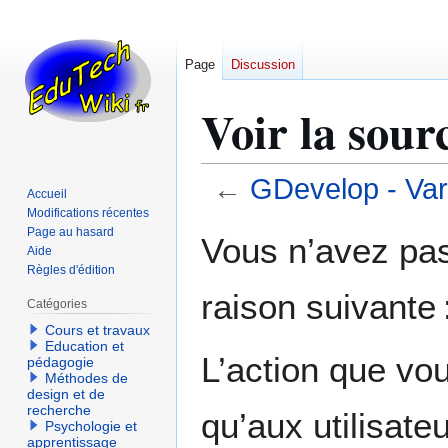
Page
Discussion
Voir la sour
←
GDevelop - Var
Accueil
Modifications récentes
Aller
Aller
Page au hasard
Vous n’avez pas 
Aide
à
à
Règles d'édition
la
la
raison suivante 
navigation
recherche
Catégories
Cours et travaux
Education et
L’action que vo
pédagogie
Méthodes de
design et de
recherche
qu’aux utilisate
Psychologie et
apprentissage