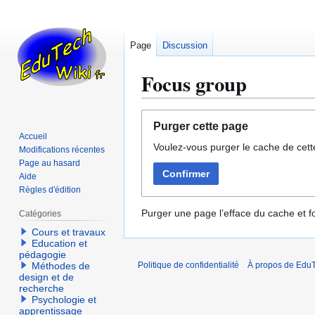
Page
Discussion
Focus group
Aller
Aller
Purger cette page
à
à
Accueil
Voulez-vous purger le cache de cett
la
la
Modifications récentes
navigation
recherche
Page au hasard
Confirmer
Aide
Règles d'édition
Purger une page l’efface du cache et fo
Catégories
Cours et travaux
Education et
pédagogie
Méthodes de
Politique de confidentialité
À propos de EduT
design et de
recherche
Psychologie et
apprentissage