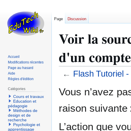
Page
Discussion
Voir la sourc
d'un compt
Accueil
Modifications récentes
Page au hasard
←
Flash Tutoriel -
Aide
Règles d'édition
Aller
Aller
Vous n’avez pas 
Catégories
à
à
Cours et travaux
la
la
Education et
raison suivante 
navigation
recherche
pédagogie
Méthodes de
design et de
recherche
L’action que vo
Psychologie et
apprentissage