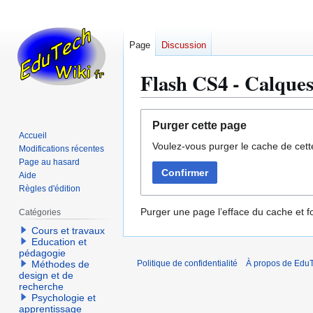
Page
Discussion
Flash CS4 - Calque
Aller
Aller
Purger cette page
à
à
Accueil
Voulez-vous purger le cache de cett
la
la
Modifications récentes
navigation
recherche
Page au hasard
Confirmer
Aide
Règles d'édition
Purger une page l’efface du cache et fo
Catégories
Cours et travaux
Education et
pédagogie
Méthodes de
Politique de confidentialité
À propos de EduT
design et de
recherche
Psychologie et
apprentissage