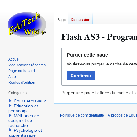
Page
Discussion
Flash AS3 - Progra
Aller
Aller
Purger cette page
à
à
Accueil
Voulez-vous purger le cache de cett
la
la
Modifications récentes
navigation
recherche
Page au hasard
Confirmer
Aide
Règles d'édition
Purger une page l’efface du cache et fo
Catégories
Cours et travaux
Education et
pédagogie
Méthodes de
Politique de confidentialité
À propos de EduT
design et de
recherche
Psychologie et
apprentissage