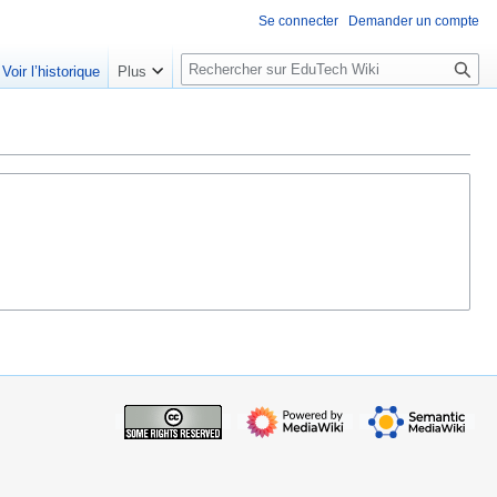
Se connecter
Demander un compte
R
Voir l’historique
Plus
e
c
h
e
r
c
h
e
r