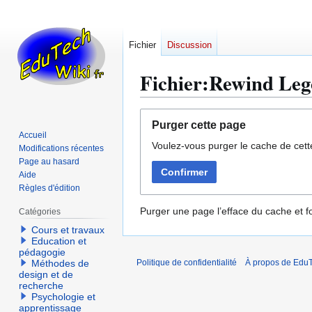
Fichier
Discussion
Fichier:Rewind Lego
Aller
Aller
Purger cette page
à
à
Accueil
Voulez-vous purger le cache de cett
la
la
Modifications récentes
navigation
recherche
Page au hasard
Confirmer
Aide
Règles d'édition
Purger une page l’efface du cache et fo
Catégories
Cours et travaux
Education et
pédagogie
Méthodes de
Politique de confidentialité
À propos de EduT
design et de
recherche
Psychologie et
apprentissage