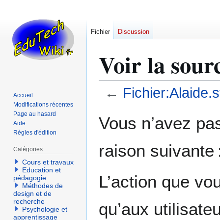
Fichier
Discussion
Voir la sour
←
Fichier:Alaide.s
Accueil
Modifications récentes
Aller
Aller
Page au hasard
Vous n’avez pas 
Aide
à
à
Règles d'édition
la
la
raison suivante 
navigation
recherche
Catégories
Cours et travaux
Education et
L’action que vo
pédagogie
Méthodes de
design et de
recherche
qu’aux utilisate
Psychologie et
apprentissage