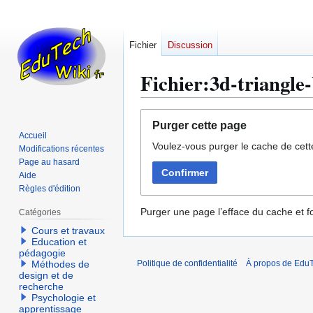
Fichier
Discussion
Fichier:3d-triangle-
Aller
Aller
Purger cette page
à
à
Accueil
Voulez-vous purger le cache de cett
la
la
Modifications récentes
navigation
recherche
Page au hasard
Confirmer
Aide
Règles d'édition
Purger une page l’efface du cache et fo
Catégories
Cours et travaux
Education et
pédagogie
Méthodes de
Politique de confidentialité
À propos de EduT
design et de
recherche
Psychologie et
apprentissage