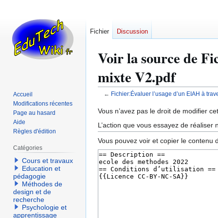
Fichier
Discussion
Voir la source de F
mixte V2.pdf
←
Fichier:Évaluer l’usage d’un EIAH à tra
Accueil
Modifications récentes
Aller
Aller
Vous n’avez pas le droit de modifier cet
Page au hasard
à
à
Aide
L’action que vous essayez de réaliser n
la
la
Règles d'édition
Vous pouvez voir et copier le contenu 
navigation
recherche
Catégories
Cours et travaux
Education et
pédagogie
Méthodes de
design et de
recherche
Psychologie et
apprentissage