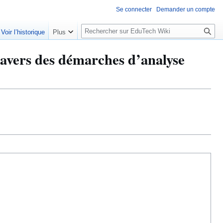
Se connecter
Demander un compte
R
Voir l’historique
Plus
e
c
ravers des démarches d’analyse
h
e
r
c
h
e
r