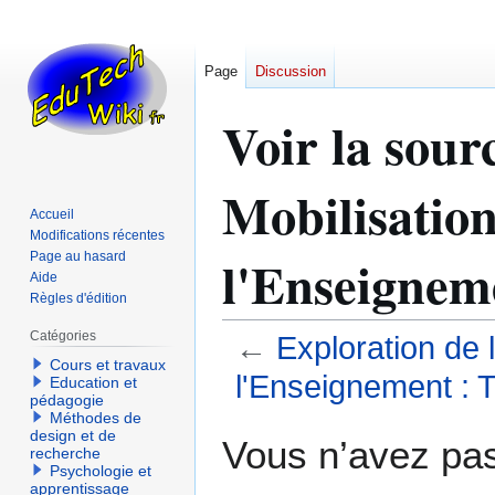
Page
Discussion
Voir la sour
Mobilisation
Accueil
Modifications récentes
l'Enseigneme
Page au hasard
Aide
Règles d'édition
Catégories
←
Exploration de 
Cours et travaux
l'Enseignement : 
Education et
pédagogie
Méthodes de
Aller
Aller
design et de
Vous n’avez pas 
recherche
à
à
Psychologie et
la
la
apprentissage