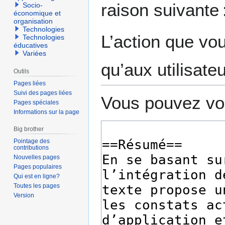
raison suivante 
Socio-
navigation
recherche
économique et
organisation
Technologies
L’action que vo
Technologies
éducatives
Variées
qu’aux utilisate
Outils
Pages liées
Suivi des pages liées
Vous pouvez voi
Pages spéciales
Informations sur la page
Big brother
Pointage des
contributions
Nouvelles pages
Pages populaires
Qui est en ligne?
Toutes les pages
Version