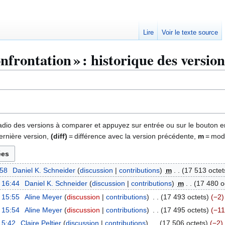
Lire
Voir le texte source
nfrontation » : historique des version
 radio des versions à comparer et appuyez sur entrée ou sur le bouton e
ernière version,
(diff)
= différence avec la version précédente,
m
= modi
:58
Daniel K. Schneider
discussion
contributions
m
17 513 octet
à 16:44
Daniel K. Schneider
discussion
contributions
m
17 480 o
à 15:55
Aline Meyer
discussion
contributions
17 493 octets
−2
à 15:54
Aline Meyer
discussion
contributions
17 495 octets
−11
15:42
Claire Peltier
discussion
contributions
17 506 octets
−2