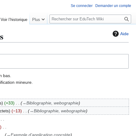
Se connecter
Demander un compte
R
Voir l’historique
Plus
e
c
s
Aide
h
e
r
c
h
e
n bas.
r
fication mineure.
s
+33
→
Bibliographie, webographie
ctets
−13
→
Bibliographie, webographie
→
Exemple d’application concrète