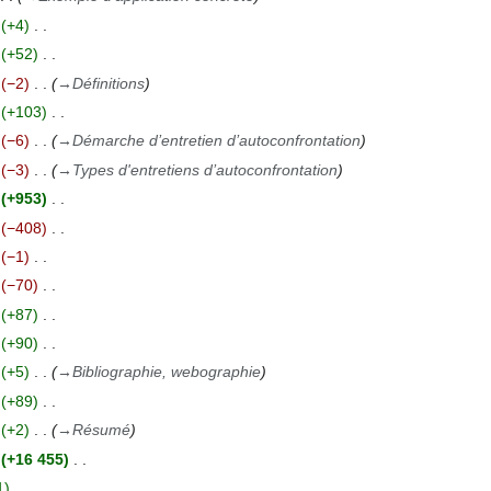
+4
+52
−2
→
Définitions
+103
−6
→
Démarche d’entretien d’autoconfrontation
−3
→
Types d'entretiens d’autoconfrontation
+953
−408
−1
−70
+87
+90
+5
→
Bibliographie, webographie
+89
+2
→
Résumé
+16 455
1