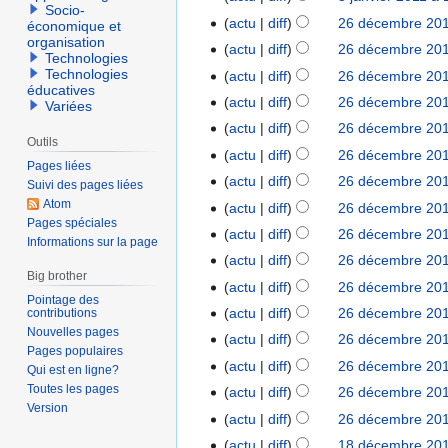
l
n
c
Socio-
u
j
actu
diff
26 décembre 201
2
2
économique et
v
u
c
organisation
a
A
6
0
actu
diff
26 décembre 201
i
n
u
Technologies
n
u
d
1
A
e
Technologies
r
actu
diff
26 décembre 201
n
v
c
éducatives
é
1
u
r
é
r
actu
diff
26 décembre 201
Variées
i
u
c
c
2
s
A
é
actu
diff
26 décembre 201
e
n
e
u
0
u
Outils
u
s
r
r
actu
diff
26 décembre 201
m
n
1
m
c
Pages liées
u
2
é
b
r
actu
diff
26 décembre 201
1
é
Suivi des pages liées
u
m
0
s
r
A
é
Atom
d
actu
diff
26 décembre 201
n
é
1
u
e
Pages spéciales
u
s
A
e
r
d
actu
diff
26 décembre 201
1
m
Informations sur la page
2
c
u
u
s
A
é
e
actu
diff
26 décembre 201
é
0
u
m
c
m
u
s
Big brother
s
A
d
actu
diff
26 décembre 201
1
n
é
u
o
c
u
m
Pointage des
u
A
e
0
r
d
actu
diff
26 décembre 201
contributions
n
d
u
m
o
c
u
s
Nouvelles pages
A
é
e
r
i
actu
diff
26 décembre 201
n
é
d
u
c
Pages populaires
m
u
s
s
é
f
r
d
i
actu
diff
26 décembre 201
n
Qui est en ligne?
u
o
c
u
m
s
i
A
é
e
f
Toutes les pages
r
actu
diff
26 décembre 201
n
d
u
m
o
u
c
Version
u
s
s
i
é
r
i
actu
diff
26 décembre 201
n
é
d
m
a
c
u
m
c
s
A
é
f
r
d
i
actu
diff
18 décembre 201
1