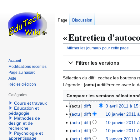
Page
Discussion
« Entretien d'autoco
Afficher les journaux pour cette page
Aller
Aller
Accueil
Filtrer les versions
à
à
Modifications récentes
la
la
Page au hasard
Sélection du diff : cochez les boutons
Aide
navigation
recherche
Légende :
(actu)
= différence avec la d
Règles d'édition
Catégories
Cours et travaux
actu
diff
9 avril 2011 à 15
9
Education et
pédagogie
a
actu
diff
10 janvier 2011 
1
Méthodes de
v
0
actu
diff
10 janvier 2011 
design et de
r
recherche
j
A
actu
diff
10 janvier 2011 
Psychologie et
i
a
u
A
apprentissage
actu
diff
3 janvier 2011 à 
3