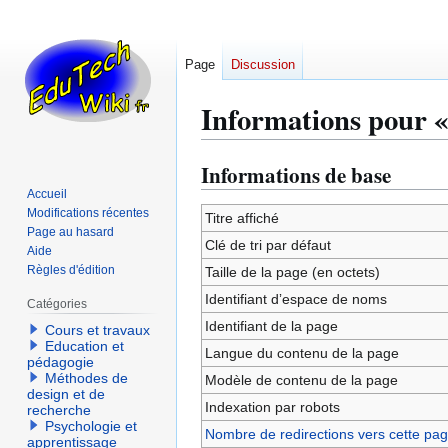
Page
Discussion
Informations pour «
Informations de base
Aller
Aller
à
à
Accueil
Modifications récentes
la
la
Titre affiché
Page au hasard
navigation
recherche
Clé de tri par défaut
Aide
Règles d'édition
Taille de la page (en octets)
Identifiant dʼespace de noms
Catégories
Identifiant de la page
Cours et travaux
Education et
Langue du contenu de la page
pédagogie
Méthodes de
Modèle de contenu de la page
design et de
Indexation par robots
recherche
Psychologie et
Nombre de redirections vers cette pa
apprentissage