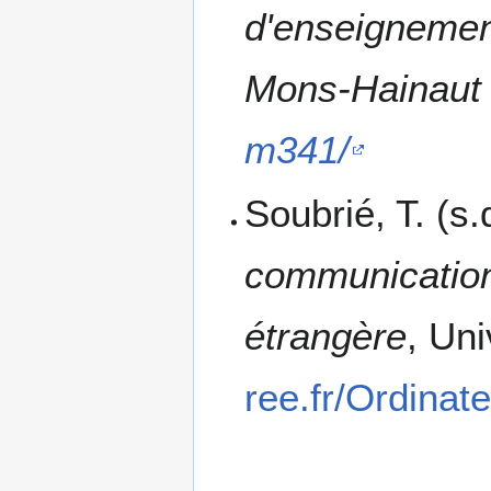
d'enseignement
Mons-Hainau
m341/
Soubrié, T. (s.
communication
étrangère
, Un
ree.fr/Ordina