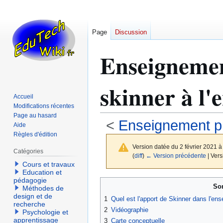
Page
Discussion
Enseigneme
skinner à l
Accueil
Modifications récentes
Page au hasard
<
Enseignement 
Aide
Règles d'édition
Version datée du 2 février 2021 
Catégories
(
diff
)
← Version précédente
| Vers
Cours et travaux
Education et
pédagogie
Aller
Aller
So
Méthodes de
à
à
design et de
1
Quel est l'apport de Skinner dans l'e
la
la
recherche
2
Vidéographie
Psychologie et
navigation
recherche
apprentissage
3
Carte conceptuelle