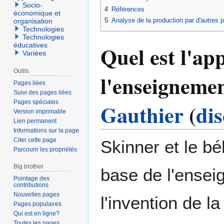
Socio-
4
Références
économique et
5
Analyse de la production par d'autres p
organisation
Technologies
Technologies
Quel est l'ap
éducatives
Variées
Outils
l'enseigneme
Pages liées
Suivi des pages liées
Pages spéciales
Gauthier
(
di
Version imprimable
Lien permanent
Informations sur la page
Citer cette page
Skinner et le bé
Parcourir les propriétés
Big brother
base de l'ense
Pointage des
contributions
Nouvelles pages
l'invention de l
Pages populaires
Qui est en ligne?
Toutes les pages