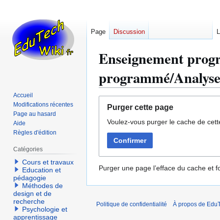
Page
Discussion
L
Enseignement prog
programmé/Analyse 
Accueil
Aller
Aller
Modifications récentes
Purger cette page
à
à
Page au hasard
Voulez-vous purger le cache de cett
la
la
Aide
Règles d'édition
navigation
recherche
Confirmer
Catégories
Cours et travaux
Purger une page l’efface du cache et fo
Education et
pédagogie
Méthodes de
design et de
recherche
Politique de confidentialité
À propos de EduT
Psychologie et
apprentissage