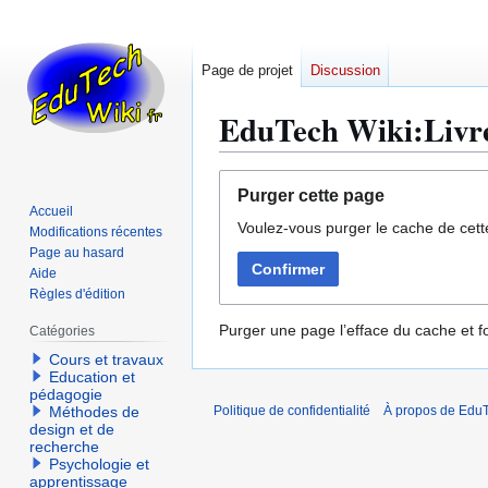
Page de projet
Discussion
EduTech Wiki:Livre
Aller
Aller
Purger cette page
à
à
Accueil
Voulez-vous purger le cache de cett
la
la
Modifications récentes
navigation
recherche
Page au hasard
Confirmer
Aide
Règles d'édition
Purger une page l’efface du cache et fo
Catégories
Cours et travaux
Education et
pédagogie
Méthodes de
Politique de confidentialité
À propos de EduT
design et de
recherche
Psychologie et
apprentissage