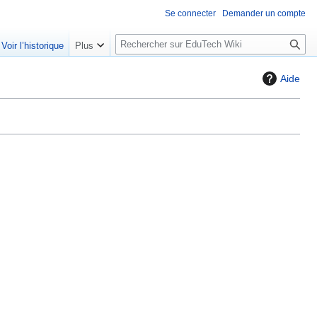
Se connecter
Demander un compte
R
Voir l’historique
Plus
e
c
Aide
h
e
r
c
h
e
r