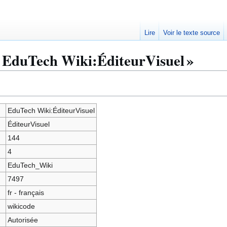
Lire
Voir le texte source
« EduTech Wiki:ÉditeurVisuel »
EduTech Wiki:ÉditeurVisuel
ÉditeurVisuel
144
4
EduTech_Wiki
7497
fr - français
wikicode
Autorisée