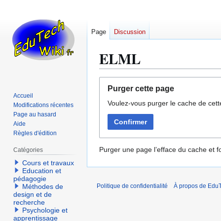
Page
Discussion
ELML
Aller
Aller
Purger cette page
à
à
Accueil
Voulez-vous purger le cache de cett
la
la
Modifications récentes
navigation
recherche
Page au hasard
Confirmer
Aide
Règles d'édition
Purger une page l’efface du cache et fo
Catégories
Cours et travaux
Education et
pédagogie
Méthodes de
Politique de confidentialité
À propos de EduT
design et de
recherche
Psychologie et
apprentissage