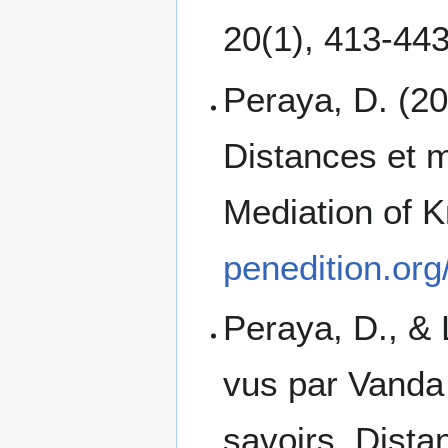
20(1), 413‑44
Peraya, D. (20
Distances et m
Mediation of K
penedition.or
Peraya, D., & 
vus par Vanda
savoirs. Dista