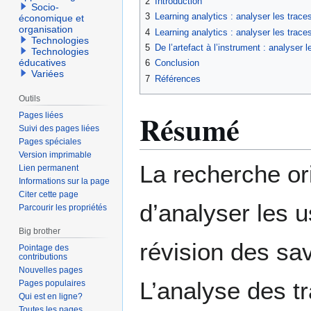
2
Introduction
Socio-
3
Learning analytics : analyser les trac
économique et
organisation
4
Learning analytics : analyser les trac
Technologies
5
De l’artefact à l’instrument : analyser 
Technologies
éducatives
6
Conclusion
Variées
7
Références
Outils
Résumé
Pages liées
Suivi des pages liées
Pages spéciales
Version imprimable
La recherche or
Lien permanent
Informations sur la page
Citer cette page
d’analyser les u
Parcourir les propriétés
Big brother
révision des sav
Pointage des
contributions
Nouvelles pages
L’analyse des tr
Pages populaires
Qui est en ligne?
Toutes les pages