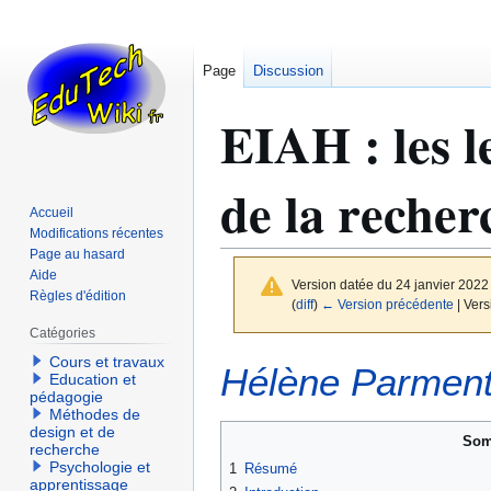
Page
Discussion
EIAH : les le
de la recher
Accueil
Modifications récentes
Page au hasard
Aide
Version datée du 24 janvier 2022
Règles d'édition
(
diff
)
← Version précédente
| Vers
Catégories
Cours et travaux
Aller
Aller
Hélène Parment
Education et
à
à
pédagogie
la
la
Méthodes de
design et de
navigation
recherche
Som
recherche
Psychologie et
1
Résumé
apprentissage