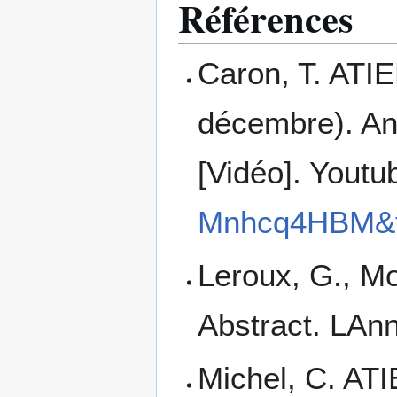
Références
Caron, T. ATI
décembre). Ana
[Vidéo]. Youtu
Mnhcq4HBM&
Leroux, G., Mo
Abstract. LAn
Michel, C. AT