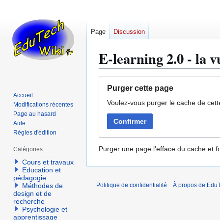
Page
Discussion
E-learning 2.0 - la 
Aller
Aller
Purger cette page
à
à
Accueil
Voulez-vous purger le cache de cett
la
la
Modifications récentes
navigation
recherche
Page au hasard
Confirmer
Aide
Règles d'édition
Purger une page l’efface du cache et fo
Catégories
Cours et travaux
Education et
pédagogie
Méthodes de
Politique de confidentialité
À propos de EduT
design et de
recherche
Psychologie et
apprentissage