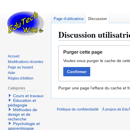
Page d’utilisatrice
Discussion
Discussion utilisatr
Aller
Aller
Purger cette page
à
à
Accueil
Voulez-vous purger le cache de cett
la
la
Modifications récentes
navigation
recherche
Page au hasard
Confirmer
Aide
Règles d'édition
Purger une page l’efface du cache et fo
Catégories
Cours et travaux
Education et
pédagogie
Méthodes de
Politique de confidentialité
À propos de EduT
design et de
recherche
Psychologie et
apprentissage