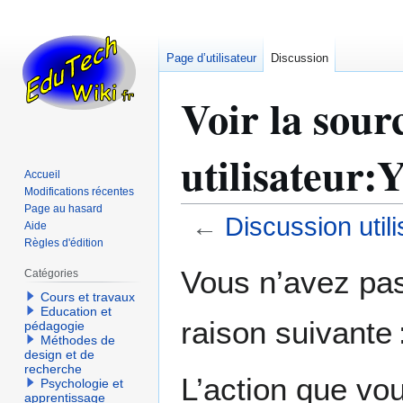
Page d’utilisateur
Discussion
Voir la sour
utilisateur:
Accueil
Modifications récentes
Page au hasard
←
Discussion util
Aide
Règles d'édition
Aller
Aller
Vous n’avez pas 
Catégories
à
à
Cours et travaux
la
la
Education et
raison suivante 
navigation
recherche
pédagogie
Méthodes de
design et de
recherche
L’action que vo
Psychologie et
apprentissage