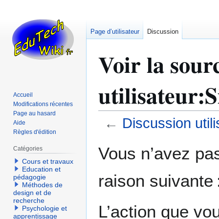
Page d’utilisateur
Discussion
Voir la sour
utilisateur
Accueil
Modifications récentes
Page au hasard
←
Discussion util
Aide
Règles d'édition
Aller
Aller
Vous n’avez pas 
Catégories
à
à
Cours et travaux
la
la
Education et
raison suivante 
navigation
recherche
pédagogie
Méthodes de
design et de
recherche
L’action que vo
Psychologie et
apprentissage