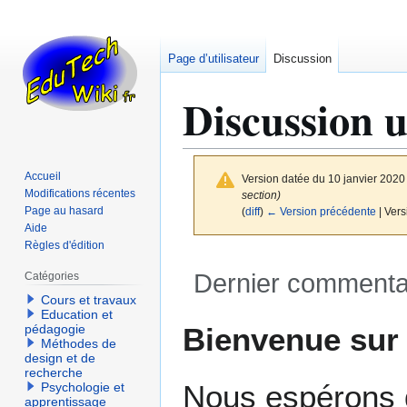
Page d’utilisateur
Discussion
Discussion u
Accueil
Version datée du 10 janvier 2020
Modifications récentes
section)
Page au hasard
(
diff
)
← Version précédente
| Vers
Aide
Règles d'édition
Dernier commenta
Catégories
Cours et travaux
Education et
Aller
Aller
Bienvenue su
pédagogie
à
à
Méthodes de
design et de
la
la
recherche
navigation
recherche
Nous espérons q
Psychologie et
apprentissage