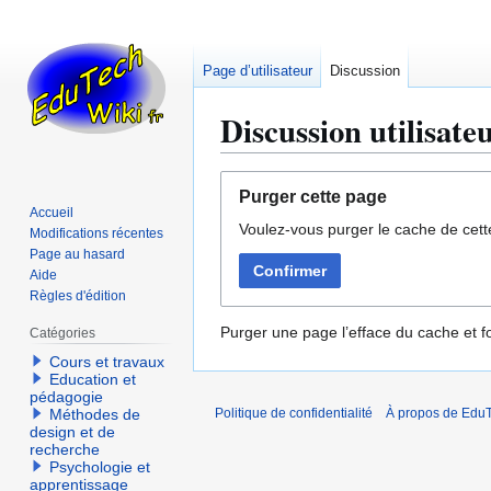
Page d’utilisateur
Discussion
Discussion utilisat
Aller
Aller
Purger cette page
à
à
Accueil
Voulez-vous purger le cache de cett
la
la
Modifications récentes
navigation
recherche
Page au hasard
Confirmer
Aide
Règles d'édition
Purger une page l’efface du cache et fo
Catégories
Cours et travaux
Education et
pédagogie
Méthodes de
Politique de confidentialité
À propos de EduT
design et de
recherche
Psychologie et
apprentissage