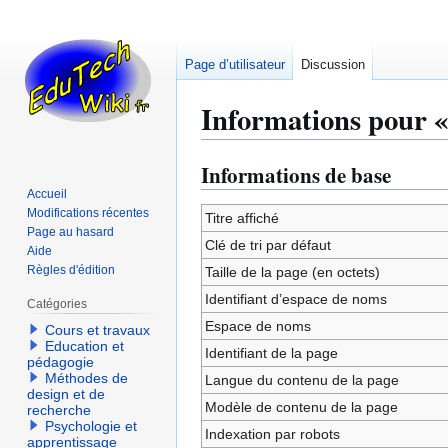
Page d’utilisateur
Discussion
Informations pour «
Informations de base
Aller
Aller
à
à
Accueil
Modifications récentes
la
la
Titre affiché
Page au hasard
navigation
recherche
Clé de tri par défaut
Aide
Règles d'édition
Taille de la page (en octets)
Identifiant dʼespace de noms
Catégories
Espace de noms
Cours et travaux
Education et
Identifiant de la page
pédagogie
Méthodes de
Langue du contenu de la page
design et de
Modèle de contenu de la page
recherche
Psychologie et
Indexation par robots
apprentissage