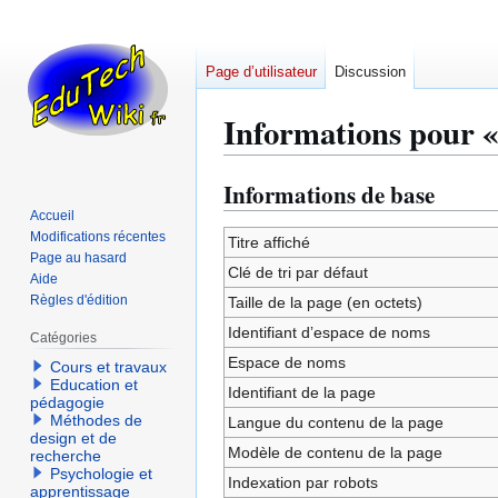
Page d’utilisateur
Discussion
Informations pour «
Informations de base
Aller
Aller
à
à
Accueil
Modifications récentes
la
la
Titre affiché
Page au hasard
navigation
recherche
Clé de tri par défaut
Aide
Règles d'édition
Taille de la page (en octets)
Identifiant dʼespace de noms
Catégories
Espace de noms
Cours et travaux
Education et
Identifiant de la page
pédagogie
Méthodes de
Langue du contenu de la page
design et de
Modèle de contenu de la page
recherche
Psychologie et
Indexation par robots
apprentissage