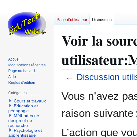
Page d’utilisateur
Discussion
Voir la sour
utilisateur:
Accueil
Modifications récentes
Page au hasard
←
Discussion util
Aide
Règles d'édition
Aller
Aller
Vous n’avez pas 
Catégories
à
à
Cours et travaux
la
la
Education et
raison suivante 
navigation
recherche
pédagogie
Méthodes de
design et de
recherche
L’action que vo
Psychologie et
apprentissage