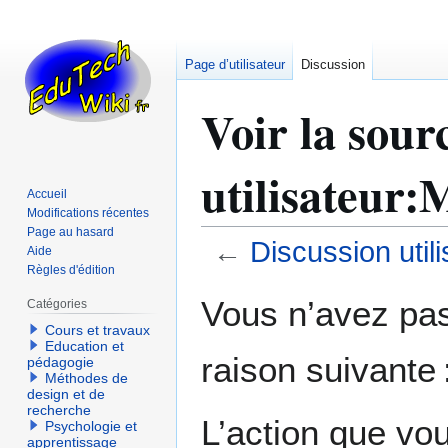
Page d’utilisateur
Discussion
Voir la sour
utilisateur
Accueil
Modifications récentes
Page au hasard
←
Discussion uti
Aide
Règles d'édition
Aller
Aller
Vous n’avez pas 
Catégories
à
à
Cours et travaux
la
la
Education et
raison suivante 
navigation
recherche
pédagogie
Méthodes de
design et de
recherche
L’action que vo
Psychologie et
apprentissage