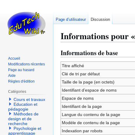
Page d’utilisateur
Discussion
Informations pour « 
Informations de base
Aller
Aller
à
à
Accueil
Modifications récentes
la
la
Titre affiché
Page au hasard
navigation
recherche
Clé de tri par défaut
Aide
Règles d'édition
Taille de la page (en octets)
Identifiant dʼespace de noms
Catégories
Espace de noms
Cours et travaux
Education et
Identifiant de la page
pédagogie
Méthodes de
Langue du contenu de la page
design et de
Modèle de contenu de la page
recherche
Psychologie et
Indexation par robots
apprentissage