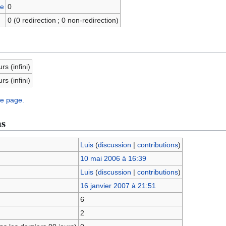
ge
0
0 (0 redirection ; 0 non-redirection)
rs (infini)
rs (infini)
te page.
ns
Luis
(
discussion
|
contributions
)
10 mai 2006 à 16:39
Luis
(
discussion
|
contributions
)
16 janvier 2007 à 21:51
6
2