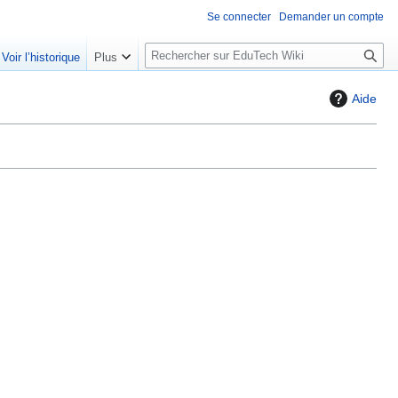
Se connecter
Demander un compte
R
Voir l’historique
Plus
e
c
Aide
h
e
r
c
h
e
r