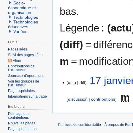
Socio-
bas.
économique et
organisation
Technologies
Technologies
Légende :
(actu
éducatives
Variées
(diff)
= différen
Outils
Pages liées
Suivi des pages liées
m
= modificatio
Atom
Contributions de
l’utilisateur
Journaux d’opérations
1
17 janvie
Voir les groupes de
actu
diff
7
l’utilisateur
j
Pages spéciales
m
a
Informations sur la page
discussion
contributions
n
Big brother
v
Pointage des
i
contributions
e
Nouvelles pages
Politique de confidentialité
À propos de EduT
r
Pages populaires