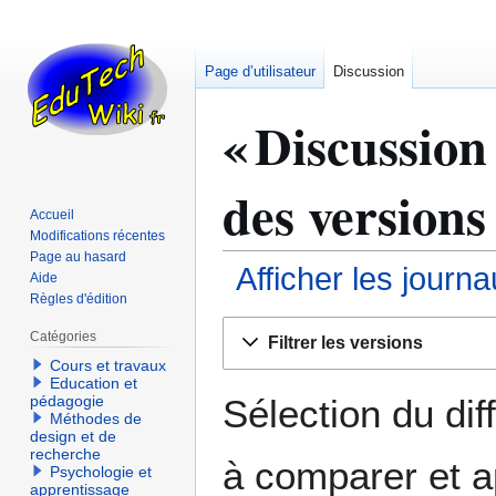
Page d’utilisateur
Discussion
« Discussion 
des versions
Accueil
Modifications récentes
Page au hasard
Afficher les journ
Aide
Règles d'édition
Aller
Aller
Catégories
Filtrer les versions
à
à
Cours et travaux
la
la
Education et
navigation
recherche
Sélection du dif
pédagogie
Méthodes de
design et de
recherche
à comparer et a
Psychologie et
apprentissage