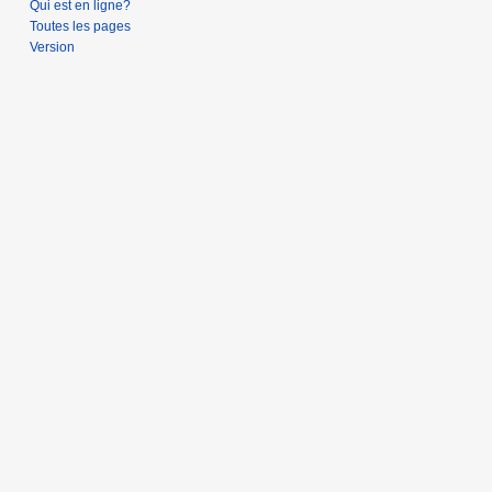
Qui est en ligne?
2
Toutes les pages
0
Version
1
7