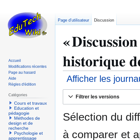
Page d’utilisateur
Discussion
« Discussion
historique d
Accueil
Modifications récentes
Page au hasard
Afficher les journ
Aide
Règles d'édition
Aller
Aller
Catégories
Filtrer les versions
à
à
Cours et travaux
la
la
Education et
navigation
recherche
Sélection du dif
pédagogie
Méthodes de
design et de
recherche
à comparer et a
Psychologie et
apprentissage