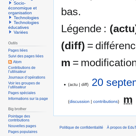
Socio-
bas.
économique et
organisation
Technologies
Technologies
Légende :
(actu
éducatives
Variées
(diff)
= différen
Outils
Pages liées
Suivi des pages liées
m
= modificatio
Atom
Contributions de
l’utilisateur
Journaux d’opérations
2
20 septe
Voir les groupes de
actu
diff
0
l’utilisateur
s
Pages spéciales
m
e
Informations sur la page
discussion
contributions
p
Big brother
t
Pointage des
e
contributions
m
Nouvelles pages
Politique de confidentialité
À propos de EduT
b
Pages populaires