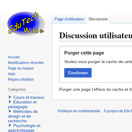
Page d’utilisateur
Discussion
Discussion utilisate
Aller
Aller
Purger cette page
à
à
Accueil
Voulez-vous purger le cache de cett
la
la
Modifications récentes
navigation
recherche
Page au hasard
Confirmer
Aide
Règles d'édition
Purger une page l’efface du cache et fo
Catégories
Cours et travaux
Education et
pédagogie
Méthodes de
Politique de confidentialité
À propos de EduT
design et de
recherche
Psychologie et
apprentissage