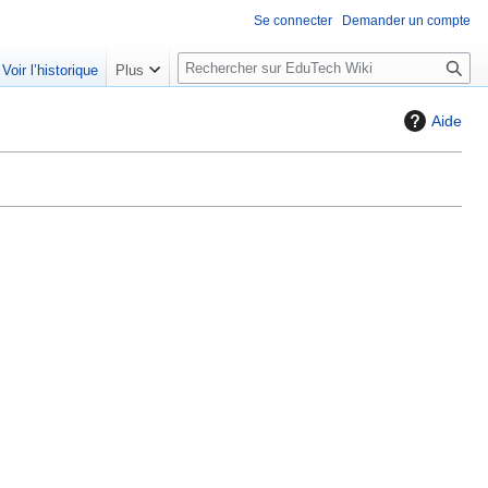
Se connecter
Demander un compte
R
Voir l’historique
Plus
e
c
Aide
h
e
r
c
h
e
r