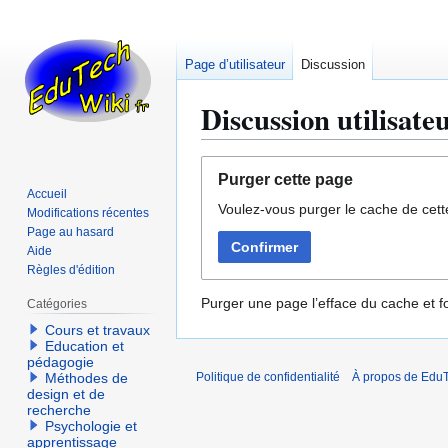
Page d’utilisateur
Discussion
Discussion utilisat
Aller
Aller
Purger cette page
à
à
Accueil
Voulez-vous purger le cache de cett
la
la
Modifications récentes
navigation
recherche
Page au hasard
Confirmer
Aide
Règles d'édition
Purger une page l’efface du cache et fo
Catégories
Cours et travaux
Education et
pédagogie
Méthodes de
Politique de confidentialité
À propos de EduT
design et de
recherche
Psychologie et
apprentissage