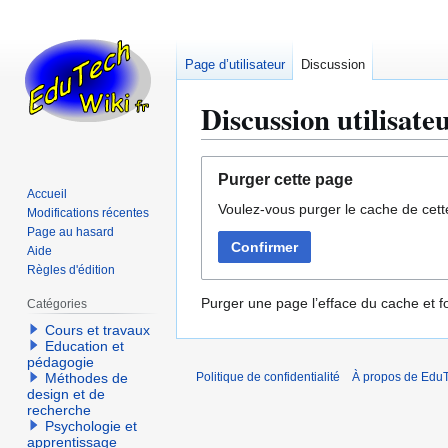
Page d’utilisateur
Discussion
Discussion utilisateu
Aller
Aller
Purger cette page
à
à
Accueil
Voulez-vous purger le cache de cett
la
la
Modifications récentes
navigation
recherche
Page au hasard
Confirmer
Aide
Règles d'édition
Purger une page l’efface du cache et fo
Catégories
Cours et travaux
Education et
pédagogie
Méthodes de
Politique de confidentialité
À propos de EduT
design et de
recherche
Psychologie et
apprentissage