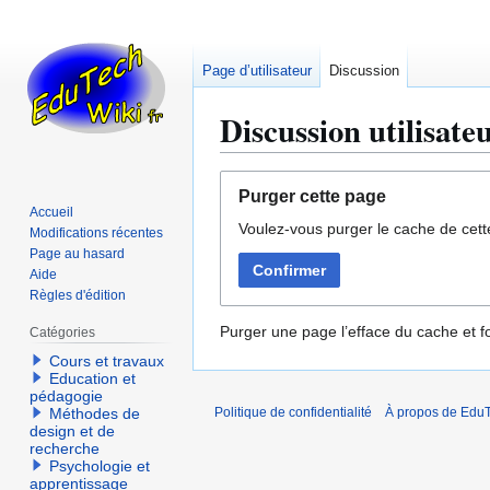
Page d’utilisateur
Discussion
Discussion utilisat
Aller
Aller
Purger cette page
à
à
Accueil
Voulez-vous purger le cache de cett
la
la
Modifications récentes
navigation
recherche
Page au hasard
Confirmer
Aide
Règles d'édition
Purger une page l’efface du cache et fo
Catégories
Cours et travaux
Education et
pédagogie
Méthodes de
Politique de confidentialité
À propos de EduT
design et de
recherche
Psychologie et
apprentissage