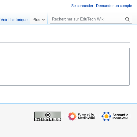
Se connecter
Demander un compte
R
Voir l’historique
Plus
e
c
h
e
r
c
h
e
r