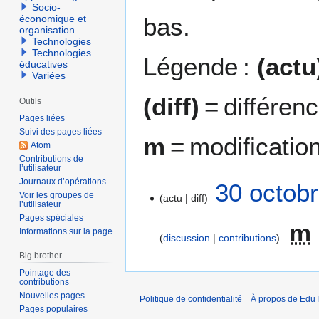
Socio-
bas.
économique et
organisation
Technologies
Technologies
Légende :
(actu
éducatives
Variées
(diff)
= différen
Outils
Pages liées
Suivi des pages liées
m
= modificatio
Atom
Contributions de
l’utilisateur
Journaux d’opérations
3
30 octob
Voir les groupes de
actu
diff
0
l’utilisateur
o
Pages spéciales
m
c
Informations sur la page
discussion
contributions
t
Big brother
o
Pointage des
b
contributions
r
Nouvelles pages
Politique de confidentialité
À propos de EduT
e
Pages populaires