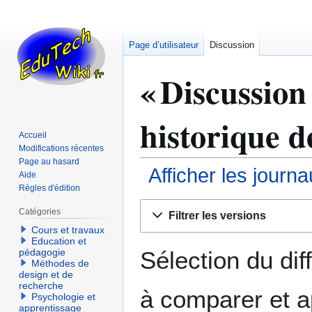
Page d’utilisateur
Discussion
« Discussion
historique d
Accueil
Modifications récentes
Page au hasard
Afficher les journ
Aide
Règles d'édition
Aller
Aller
Catégories
Filtrer les versions
à
à
Cours et travaux
la
la
Education et
navigation
recherche
Sélection du dif
pédagogie
Méthodes de
design et de
recherche
à comparer et a
Psychologie et
apprentissage