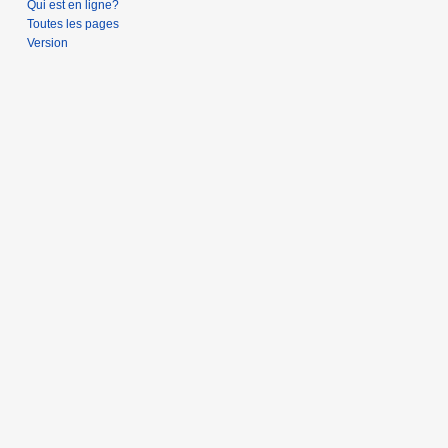
Qui est en ligne?
2
Toutes les pages
0
Version
1
7