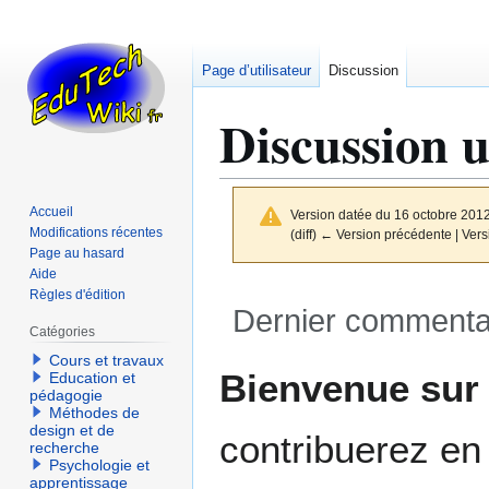
Page d’utilisateur
Discussion
Discussion u
Accueil
Version datée du 16 octobre 201
Modifications récentes
(diff) ← Version précédente | Versi
Page au hasard
Aide
Règles d'édition
Dernier commenta
Catégories
Cours et travaux
Aller
Aller
Bienvenue su
Education et
à
à
pédagogie
Méthodes de
la
la
design et de
contribuerez en 
navigation
recherche
recherche
Psychologie et
apprentissage