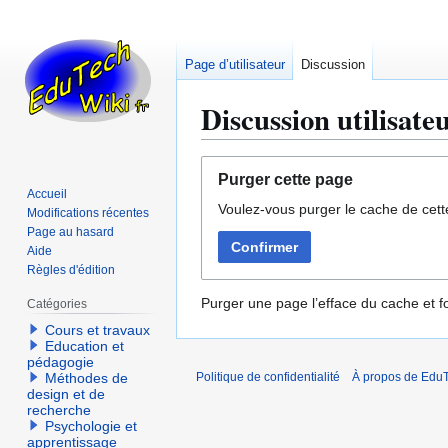
Page d’utilisateur
Discussion
Discussion utilisa
Aller
Aller
Purger cette page
à
à
Accueil
Voulez-vous purger le cache de cett
la
la
Modifications récentes
navigation
recherche
Page au hasard
Confirmer
Aide
Règles d'édition
Purger une page l’efface du cache et fo
Catégories
Cours et travaux
Education et
pédagogie
Méthodes de
Politique de confidentialité
À propos de EduT
design et de
recherche
Psychologie et
apprentissage