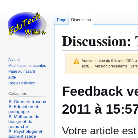
Page
Discussion
Discussion
:
Accueil
Version datée du 6 février 2011 à
Modifications récentes
(diff) ← Version précédente | Versi
Page au hasard
Aide
Aller
Aller
Règles d'édition
Feedback ve
à
à
Catégories
la
la
Cours et travaux
navigation
recherche
2011 à 15:5
Education et
pédagogie
Méthodes de
design et de
recherche
Votre article est
Psychologie et
apprentissage