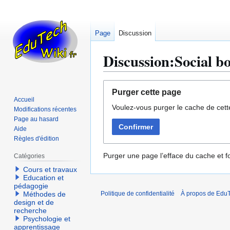
Page
Discussion
Discussion:Social 
Aller
Aller
Purger cette page
à
à
Accueil
Voulez-vous purger le cache de cett
la
la
Modifications récentes
navigation
recherche
Page au hasard
Confirmer
Aide
Règles d'édition
Purger une page l’efface du cache et fo
Catégories
Cours et travaux
Education et
pédagogie
Méthodes de
Politique de confidentialité
À propos de EduT
design et de
recherche
Psychologie et
apprentissage