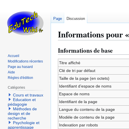
Page
Discussion
Informations pour « 
Informations de base
Aller
Aller
à
à
Accueil
Modifications récentes
la
la
Titre affiché
Page au hasard
navigation
recherche
Clé de tri par défaut
Aide
Règles d'édition
Taille de la page (en octets)
Identifiant dʼespace de noms
Catégories
Espace de noms
Cours et travaux
Education et
Identifiant de la page
pédagogie
Méthodes de
Langue du contenu de la page
design et de
Modèle de contenu de la page
recherche
Psychologie et
Indexation par robots
apprentissage