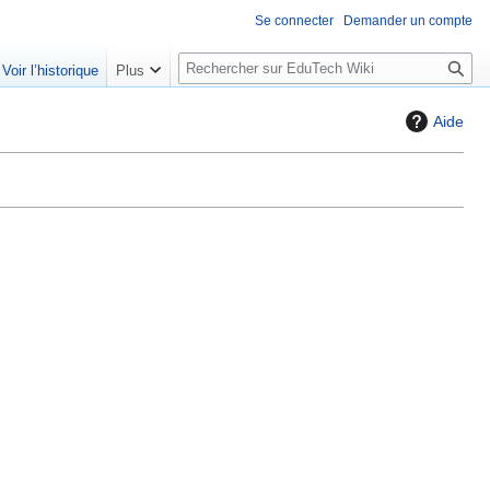
Se connecter
Demander un compte
R
Voir l’historique
Plus
e
c
Aide
h
e
r
c
h
e
r