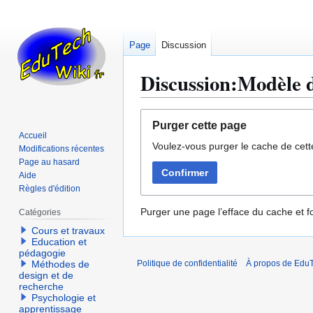
Page
Discussion
Discussion:Modèle d
Aller
Aller
Purger cette page
à
à
Accueil
Voulez-vous purger le cache de cett
la
la
Modifications récentes
navigation
recherche
Page au hasard
Confirmer
Aide
Règles d'édition
Purger une page l’efface du cache et fo
Catégories
Cours et travaux
Education et
pédagogie
Méthodes de
Politique de confidentialité
À propos de EduT
design et de
recherche
Psychologie et
apprentissage