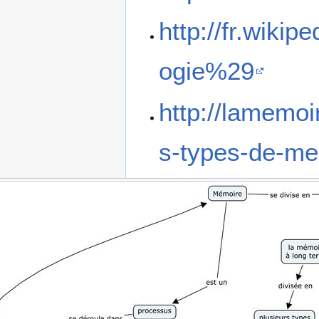
http://fr.wik
ogie%29
http://lamemoir
s-types-de-me
R
e
: