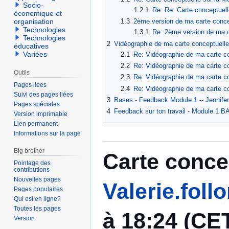
Socio-
1.2.1
Re: Re: Carte conceptuelle
économique et
1.3
2ème version de ma carte conce
organisation
Technologies
1.3.1
Re: 2ème version de ma ca
Technologies
2
Vidéographie de ma carte conceptuelle
éducatives
Variées
2.1
Re: Vidéographie de ma carte co
2.2
Re: Vidéographie de ma carte con
Outils
2.3
Re: Vidéographie de ma carte co
Pages liées
2.4
Re: Vidéographie de ma carte co
Suivi des pages liées
3
Bases - Feedback Module 1 -- Jennifer
Pages spéciales
4
Feedback sur ton travail - Module 1 B
Version imprimable
Lien permanent
Informations sur la page
Big brother
Carte concep
Pointage des
contributions
Nouvelles pages
Valerie.follo
Pages populaires
Qui est en ligne?
Toutes les pages
à 18:24 (CE
Version