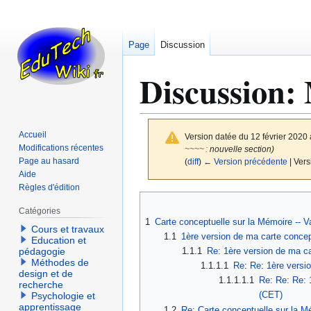
Page
Discussion
Discussion
:
Accueil
Version datée du 12 février 2020
Modifications récentes
~~~~
:
nouvelle section)
Page au hasard
(
diff
)
← Version précédente
| Vers
Aide
Règles d'édition
Aller
Aller
Catégories
à
à
1
Carte conceptuelle sur la Mémoire -- Va
la
la
Cours et travaux
1.1
1ère version de ma carte concep
Education et
navigation
recherche
1.1.1
Re: 1ère version de ma ca
pédagogie
Méthodes de
1.1.1.1
Re: Re: 1ère versio
design et de
1.1.1.1.1
Re: Re: Re: 
recherche
(CET)
Psychologie et
apprentissage
1.2
Re: Carte conceptuelle sur la Mé