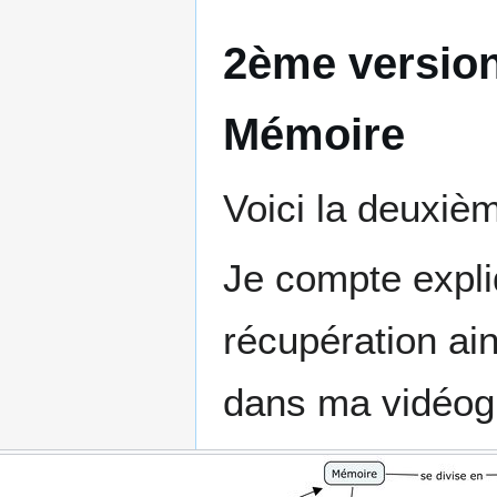
2ème version
Mémoire
Voici la deuxiè
Je compte expli
récupération ain
dans ma vidéog
R