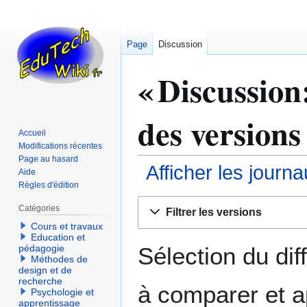
Page
Discussion
« Discussion
des versions
Accueil
Modifications récentes
Page au hasard
Afficher les journ
Aide
Règles d'édition
Aller
Aller
Catégories
Filtrer les versions
à
à
Cours et travaux
la
la
Education et
navigation
recherche
Sélection du dif
pédagogie
Méthodes de
design et de
recherche
à comparer et a
Psychologie et
apprentissage