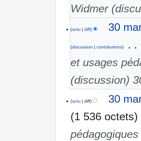
Widmer (discu
2
0
30 mar
actu
diff
discussion
contributions
et usages péd
(discussion) 
30 mar
actu
diff
1 536 octets
pédagogiques 