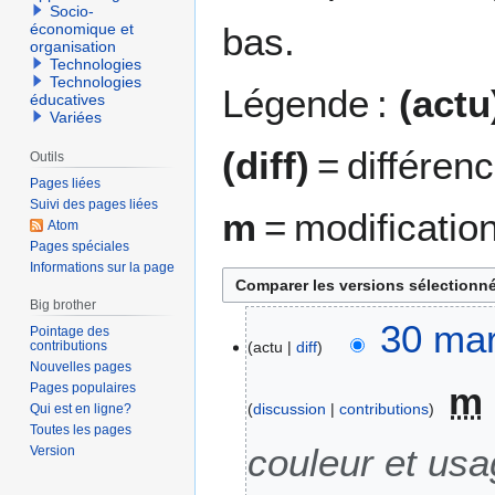
Socio-
bas.
économique et
organisation
Technologies
Technologies
Légende :
(actu
éducatives
Variées
(diff)
= différen
Outils
Pages liées
Suivi des pages liées
m
= modificatio
Atom
Pages spéciales
Informations sur la page
Big brother
3
30 mar
Pointage des
contributions
actu
diff
0
Nouvelles pages
m
m
Pages populaires
a
discussion
contributions
Qui est en ligne?
r
Toutes les pages
s
couleur et us
Version
2
0