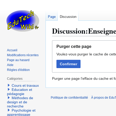
Page
Discussion
Discussion:Enseigne
Aller
Aller
Purger cette page
à
à
Accueil
Voulez-vous purger le cache de cett
la
la
Modifications récentes
navigation
recherche
Page au hasard
Confirmer
Aide
Règles d'édition
Purger une page l’efface du cache et fo
Catégories
Cours et travaux
Education et
pédagogie
Méthodes de
Politique de confidentialité
À propos de EduT
design et de
recherche
Psychologie et
apprentissage