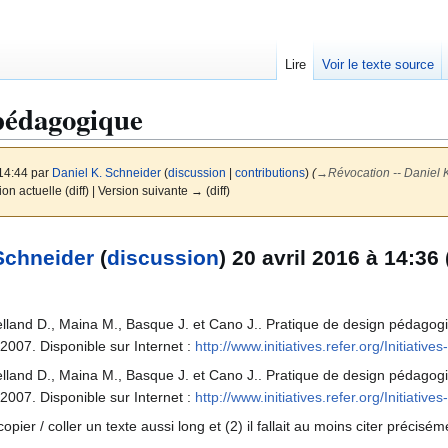
Lire
Voir le texte source
pédagogique
 14:44 par
Daniel K. Schneider
(
discussion
|
contributions
)
(
→
Révocation -- Daniel 
ion actuelle (diff) | Version suivante → (diff)
Schneider
(
discussion
) 20 avril 2016 à 14:36
uelland D., Maina M., Basque J. et Cano J.. Pratique de design pédagogi
2007. Disponible sur Internet :
http://www.initiatives.refer.org/Initiat
uelland D., Maina M., Basque J. et Cano J.. Pratique de design pédagogi
2007. Disponible sur Internet :
http://www.initiatives.refer.org/Initiat
pier / coller un texte aussi long et (2) il fallait au moins citer précisé