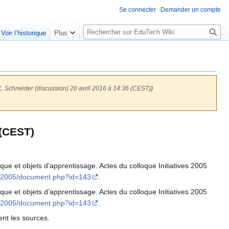
Se connecter
Demander un compte
R
Voir l’historique
Plus
e
c
h
e
r
K. Schneider (discussion) 20 avril 2016 à 14:36 (CEST)
)
c
h
e
 (CEST)
r
que et objets d’apprentissage. Actes du colloque Initiatives 2005
ives-2005/document.php?id=143
.
que et objets d’apprentissage. Actes du colloque Initiatives 2005
ives-2005/document.php?id=143
.
ment les sources.