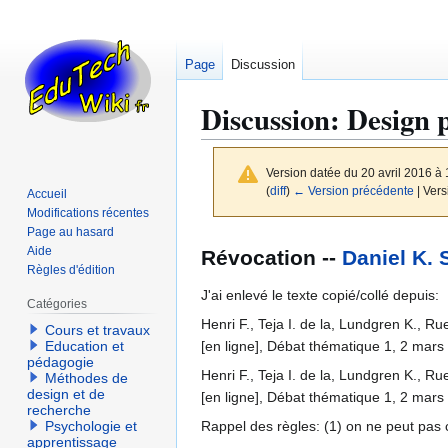
Page
Discussion
Discussion
:
Design 
Version datée du 20 avril 2016 à
(
diff
)
← Version précédente
| Vers
Accueil
Modifications récentes
Page au hasard
Aller
Aller
Aide
Révocation --
Daniel K. 
à
à
Règles d'édition
la
la
J'ai enlevé le texte copié/collé depuis:
Catégories
navigation
recherche
Henri F., Teja I. de la, Lundgren K., R
Cours et travaux
[en ligne], Débat thématique 1, 2 mars 
Education et
pédagogie
Henri F., Teja I. de la, Lundgren K., R
Méthodes de
design et de
[en ligne], Débat thématique 1, 2 mars 
recherche
Rappel des règles: (1) on ne peut pas co
Psychologie et
apprentissage